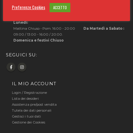
Deposito: 0771.208911
Preferenze Cookies
ACCETTO
Orari di apertura:
Orari punto vendita:
Lunedì:
Mattina Chiuso - Pom. 16:00 - 20:00
Da Martedì a Sabato :
09:00 / 13:00 - 16:00 / 20:00.
Domenica e festivi Chiuso
SEGUICI SU:
IL MIO ACCOUNT
Login
/
Registrazione
Lista dei desideri
Assistenza pre/post vendita
Tutela dei dati personali
Gestisci i tuoi dati
Gestione dei Cookies