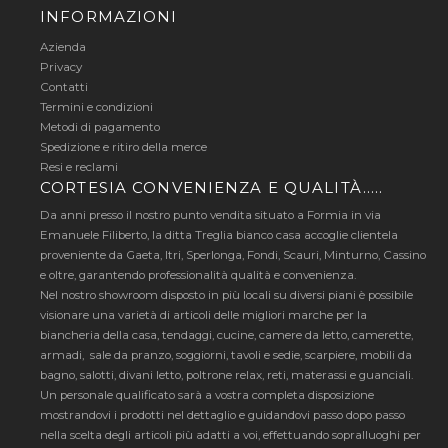
INFORMAZIONI
Azienda
Privacy
Contatti
Termini e condizioni
Metodi di pagamento
Spedizione e ritiro della merce
Resi e reclami
CORTESIA CONVENIENZA E QUALITÀ…..
Da anni presso il nostro punto vendita situato a Formia in via
Emanuele Filiberto, la ditta Treglia bianco casa accoglie clientela
proveniente da Gaeta, Itri, Sperlonga, Fondi, Scauri, Minturno, Cassino
e oltre, garantendo professionalità qualità e convenienza.
Nel nostro showroom disposto in più locali su diversi piani è possibile
visionare una varietà di articoli delle migliori marche per la
biancheria della casa, tendaggi, cucine, camere da letto, camerette,
armadi, sale da pranzo, soggiorni, tavoli e sedie, scarpiere, mobili da
bagno, salotti, divani letto, poltrone relax, reti, materassi e guanciali.
Un personale qualificato sarà a vostra completa disposizione
mostrandovi i prodotti nel dettaglio e guidandovi passo dopo passo
nella scelta degli articoli più adatti a voi, effettuando sopralluoghi per