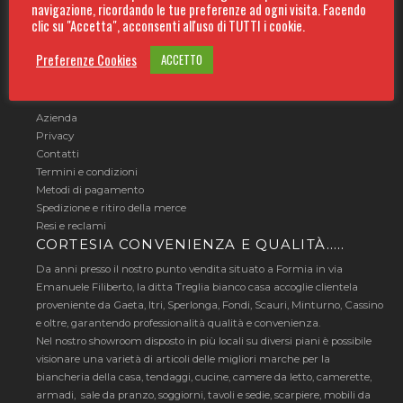
navigazione, ricordando le tue preferenze ad ogni visita. Facendo
Tutela dei dati personali
clic su "Accetta", acconsenti all'uso di TUTTI i cookie.
Gestisci i tuoi dati
Gestione dei Cookies
Preferenze Cookies
ACCETTO
INFORMAZIONI
Azienda
Privacy
Contatti
Termini e condizioni
Metodi di pagamento
Spedizione e ritiro della merce
Resi e reclami
CORTESIA CONVENIENZA E QUALITÀ…..
Da anni presso il nostro punto vendita situato a Formia in via
Emanuele Filiberto, la ditta Treglia bianco casa accoglie clientela
proveniente da Gaeta, Itri, Sperlonga, Fondi, Scauri, Minturno, Cassino
e oltre, garantendo professionalità qualità e convenienza.
Nel nostro showroom disposto in più locali su diversi piani è possibile
visionare una varietà di articoli delle migliori marche per la
biancheria della casa, tendaggi, cucine, camere da letto, camerette,
armadi, sale da pranzo, soggiorni, tavoli e sedie, scarpiere, mobili da