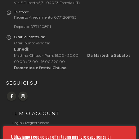
Via E.Filiberto 5,7 - 04023 Formia (LT)
Telefono:
Reparto Arredamento: 0771.209793
Deposito: 0771.208911
Orari di apertura:
Orari punto vendita:
Lunedì:
Mattina Chiuso - Pom. 16:00 - 20:00
Da Martedì a Sabato :
09:00 / 13:00 - 16:00 / 20:00.
Domenica e festivi Chiuso
SEGUICI SU:
IL MIO ACCOUNT
Login
/
Registrazione
Lista dei desideri
Assistenza pre/post vendita
Utilizziamo i cookie per offrirti una migliore esperienza di