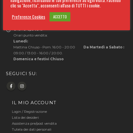
navigazione, ricordando le tue preferenze ad ogni visita. Facendo
clic su "Accetta", acconsenti all'uso di TUTTI i cookie.
Telefono:
Reparto Arredamento: 0771.209793
Preferenze Cookies
ACCETTO
Deposito: 0771.208911
Orari di apertura:
Orari punto vendita:
Lunedì:
Mattina Chiuso - Pom. 16:00 - 20:00
Da Martedì a Sabato :
09:00 / 13:00 - 16:00 / 20:00.
Domenica e festivi Chiuso
SEGUICI SU:
IL MIO ACCOUNT
Login
/
Registrazione
Lista dei desideri
Assistenza pre/post vendita
Tutela dei dati personali