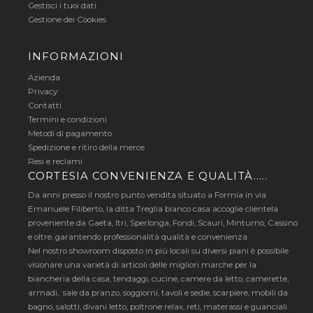
Gestisci i tuoi dati
Gestione dei Cookies
INFORMAZIONI
Azienda
Privacy
Contatti
Termini e condizioni
Metodi di pagamento
Spedizione e ritiro della merce
Resi e reclami
CORTESIA CONVENIENZA E QUALITÀ…..
Da anni presso il nostro punto vendita situato a Formia in via
Emanuele Filiberto, la ditta Treglia bianco casa accoglie clientela
proveniente da Gaeta, Itri, Sperlonga, Fondi, Scauri, Minturno, Cassino
e oltre, garantendo professionalità qualità e convenienza.
Nel nostro showroom disposto in più locali su diversi piani è possibile
visionare una varietà di articoli delle migliori marche per la
biancheria della casa, tendaggi, cucine, camere da letto, camerette,
armadi, sale da pranzo, soggiorni, tavoli e sedie, scarpiere, mobili da
bagno, salotti, divani letto, poltrone relax, reti, materassi e guanciali.