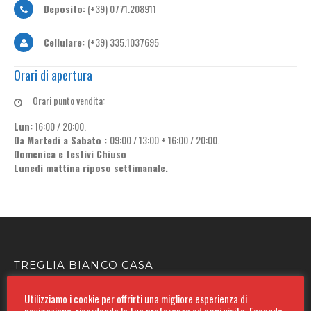
Deposito:
(+39) 0771.208911
Cellulare:
(+39) 335.1037695
Orari di apertura
Orari punto vendita:
Lun:
16:00 / 20:00.
Da Martedi a Sabato :
09:00 / 13:00 + 16:00 / 20:00.
Domenica e festivi Chiuso
Lunedi mattina riposo settimanale.
TREGLIA BIANCO CASA
Indirizzo:
Utilizziamo i cookie per offrirti una migliore esperienza di
Via E.Filiberto 5,7 - 04023 Formia (LT)