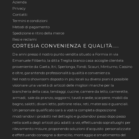
Azienda
Privacy
Contatti
Termini e condizioni
Metodi di pagamento
Spedizione e ritiro della merce
Resi e reclami
CORTESIA CONVENIENZA E QUALITÀ…..
Da anni presso il nostro punto vendita situato a Formia in via
Emanuele Filiberto, la ditta Treglia bianco casa accoglie clientela
proveniente da Gaeta, Itri, Sperlonga, Fondi, Scauri, Minturno, Cassino
e oltre, garantendo professionalità qualità e convenienza.
Nel nostro showroom disposto in più locali su diversi piani è possibile
visionare una varietà di articoli delle migliori marche per la
biancheria della casa, tendaggi, cucine, camere da letto, camerette,
armadi, sale da pranzo, soggiorni, tavoli e sedie, scarpiere, mobili da
bagno, salotti, divani letto, poltrone relax, reti, materassi e guanciali.
Un personale qualificato sarà a vostra completa disposizione
mostrandovi i prodotti nel dettaglio e guidandovi passo dopo passo
nella scelta degli articoli più adatti a voi, effettuando sopralluoghi per
rilevamento misure, proponendo soluzioni d’acquisto personalizzate
e effettuando consegne a domicilio, montaggio e smaltimento del