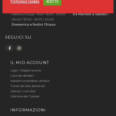
Preferenze Cookies
ACCETTO
Orari punto vendita:
Lunedì:
Mattina Chiuso - Pom. 16:00 - 20:00
Da Martedì a Sabato :
09:00 / 13:00 - 16:00 / 20:00.
Domenica e festivi Chiuso
SEGUICI SU:
IL MIO ACCOUNT
Login
/
Registrazione
Lista dei desideri
Assistenza pre/post vendita
Tutela dei dati personali
Gestisci i tuoi dati
Gestione dei Cookies
INFORMAZIONI