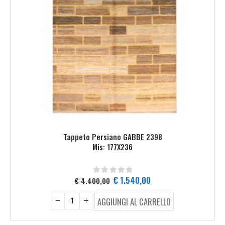
Tappeto Persiano GABBE 2398
Mis: 177X236
Il
Il
€
1.540,00
€
4.400,00
0
Su 5
prezzo
prezzo
originale
attuale
AGGIUNGI AL CARRELLO
era:
è:
€ 4.400,00.
€ 1.540,00.