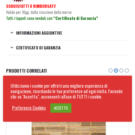
SODDISFATTI O RIMBORSATI!
Valido per 10gg. dalla ricezione della merce
Tutti i tappeti sono venduti con
“Certificato di Garanzia”
INFORMAZIONI AGGIUNTIVE
CERTIFICATO DI GARANZIA
PRODOTTI CORRELATI
Utilizziamo i cookie per offrirti una migliore esperienza di
Spedizione Gratuita
navigazione, ricordando le tue preferenze ad ogni visita. Facendo
clic su "Accetta", acconsenti all'uso di TUTTI i cookie.
Preferenze Cookies
ACCETTO