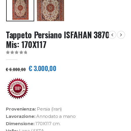
Tappeto Persiano ISFAHAN 3870
Mis: 170X117
0
Di 5
Il
Il
€
3.000,00
€
6.000,00
prezzo
prezzo
originale
attuale
era:
è:
€ 6.000,00.
€ 3.000,00.
Provenienza:
Persia (Iran)
Lavorazione:
Annodato a mano
Dimensione:
170X117 cm.
Vello:
Lana / SETA