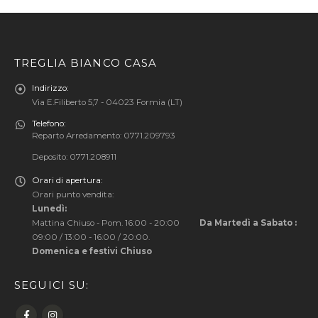
TREGLIA BIANCO CASA
Indirizzo:
Via E.Filiberto 5,7 - 04023 Formia (LT)
Telefono:
Reparto Arredamento: 0771.209793
Deposito: 0771.208911
Orari di apertura:
Orari punto vendita:
Lunedì:
Mattina Chiuso - Pom. 16:00 - 20:00
Da Martedì a Sabato :
09:00 / 13:00 - 16:00 / 20:00.
Domenica e festivi Chiuso
SEGUICI SU: