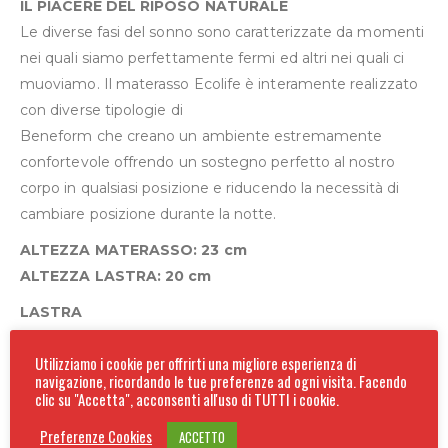
IL PIACERE DEL RIPOSO NATURALE
Le diverse fasi del sonno sono caratterizzate da momenti
nei quali siamo perfettamente fermi ed altri nei quali ci
muoviamo. Il materasso Ecolife è interamente realizzato
con diverse tipologie di
Beneform che creano un ambiente estremamente
confortevole offrendo un sostegno perfetto al nostro
corpo in qualsiasi posizione e riducendo la necessità di
cambiare posizione durante la notte.
ALTEZZA MATERASSO: 23 cm
ALTEZZA LASTRA: 20 cm
LASTRA
La lastra è formata da tre diversi strati di Beneform. La
Utilizziamo i cookie per offrirti una migliore esperienza di
parte superiore è composta da una lastra in Beneform
navigazione, ricordando le tue preferenze ad ogni visita. Facendo
Memory termovariabile ed automodellante.
clic su "Accetta", acconsenti all'uso di TUTTI i cookie.
La parte centrale in Beneform Air garantisce altissima
Preferenze Cookies
ACCETTO
traspirabilità, mentre lo strato inferiore in Beneform Air