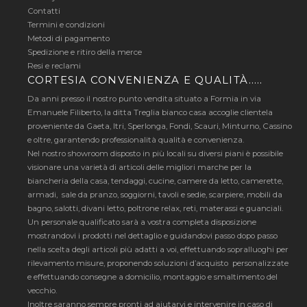
Contatti
Termini e condizioni
Metodi di pagamento
Spedizione e ritiro della merce
Resi e reclami
CORTESIA CONVENIENZA E QUALITÀ…..
Da anni presso il nostro punto vendita situato a Formia in via
Emanuele Filiberto, la ditta Treglia bianco casa accoglie clientela
proveniente da Gaeta, Itri, Sperlonga, Fondi, Scauri, Minturno, Cassino
e oltre, garantendo professionalità qualità e convenienza.
Nel nostro showroom disposto in più locali su diversi piani è possibile
visionare una varietà di articoli delle migliori marche per la
biancheria della casa, tendaggi, cucine, camere da letto, camerette,
armadi, sale da pranzo, soggiorni, tavoli e sedie, scarpiere, mobili da
bagno, salotti, divani letto, poltrone relax, reti, materassi e guanciali.
Un personale qualificato sarà a vostra completa disposizione
mostrandovi i prodotti nel dettaglio e guidandovi passo dopo passo
nella scelta degli articoli più adatti a voi, effettuando sopralluoghi per
rilevamento misure, proponendo soluzioni d’acquisto personalizzate
e effettuando consegne a domicilio, montaggio e smaltimento del
vecchio.
Inoltre saranno sempre pronti ad aiutarvi e intervenire in caso di