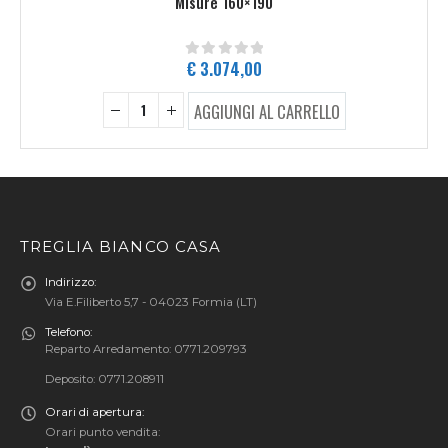
Misure 160×190
€
3.074,00
0
Su 5
AGGIUNGI AL CARRELLO
TREGLIA BIANCO CASA
Indirizzo:
Via E.Filiberto 5,7 - 04023 Formia (LT)
Telefono:
Reparto Arredamento: 0771.209793
Deposito: 0771.208911
Orari di apertura:
Orari punto vendita: