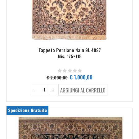
Tappeto Persiano Nain 9L 4097
Mis: 175×115
Il
Il
€
1.000,00
€
2.000,00
0
Su 5
prezzo
prezzo
originale
attuale
AGGIUNGI AL CARRELLO
era:
è:
€ 2.000,00.
€ 1.000,00.
Spedizione Gratuita