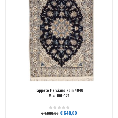
Tappeto Persiano Nain 4040
Mis: 190×121
Il
Il
€
640,00
€
1.600,00
0
Su 5
prezzo
prezzo