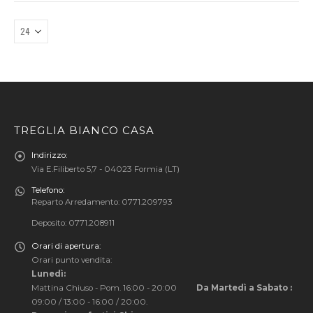
TREGLIA BIANCO CASA
Indirizzo:
Via E.Filiberto 5,7 - 04023 Formia (LT)
Telefono:
Reparto Arredamento: 0771.209793
Deposito: 0771.208911
Orari di apertura:
Orari punto vendita:
Lunedì:
Mattina Chiuso - Pom. 16:00 - 20:00
Da Martedì a Sabato :
09:00 / 13:00 - 16:00 / 20:00.