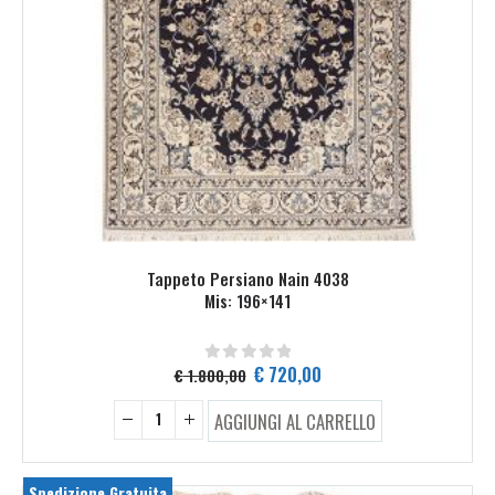
Tappeto Persiano Nain 4038
Mis: 196×141
Il
Il
€
720,00
€
1.800,00
0
Su 5
prezzo
prezzo
originale
attuale
AGGIUNGI AL CARRELLO
era:
è:
€ 1.800,00.
€ 720,00.
Spedizione Gratuita