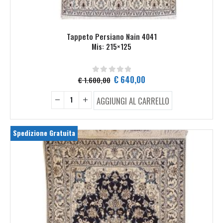
Tappeto Persiano Nain 4041
Mis: 215×125
Il
Il
€
640,00
€
1.600,00
0
Su 5
prezzo
prezzo
originale
attuale
AGGIUNGI AL CARRELLO
era:
è:
€ 1.600,00.
€ 640,00.
Spedizione Gratuita