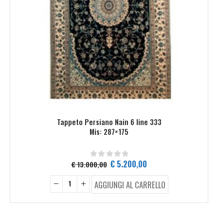
Tappeto Persiano Nain 6 line 333
Mis: 287×175
Il
Il
€
5.200,00
€
13.000,00
0
Su 5
prezzo
prezzo
originale
attuale
AGGIUNGI AL CARRELLO
era:
è:
€ 13.000,00.
€ 5.200,00.