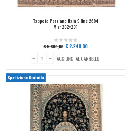
Tappeto Persiano Nain 9 line 2684
Mis: 202×201
Il
Il
€
2.240,00
€
5.600,00
0
Su 5
prezzo
prezzo
originale
attuale
AGGIUNGI AL CARRELLO
era:
è:
€ 5.600,00.
€ 2.240,00.
Spedizione Gratuita