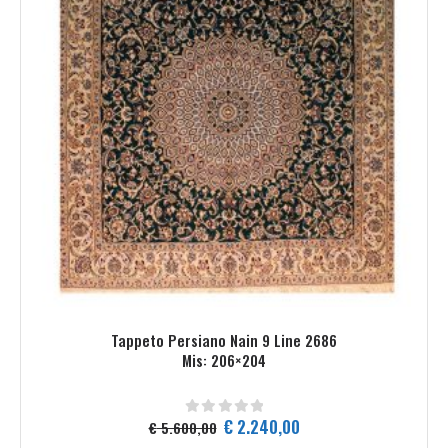
Tappeto Persiano Nain 9 Line 2686
Mis: 206×204
Il
Il
€
2.240,00
€
5.600,00
0
Su 5
prezzo
prezzo