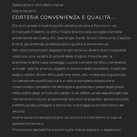
Spedizione e ritiro della merce
Resi e reclami
CORTESIA CONVENIENZA E QUALITÀ…..
Da anni presso il nostro punto vendita situato a Formia in via
Emanuele Filiberto, la ditta Treglia bianco casa accoglie clientela
proveniente da Gaeta, Itri, Sperlonga, Fondi, Scauri, Minturno, Cassino
e oltre, garantendo professionalità qualità e convenienza.
Nel nostro showroom disposto in più locali su diversi piani è possibile
visionare una varietà di articoli delle migliori marche per la
biancheria della casa, tendaggi, cucine, camere da letto, camerette,
armadi, sale da pranzo, soggiorni, tavoli e sedie, scarpiere, mobili da
bagno, salotti, divani letto, poltrone relax, reti, materassi e guanciali.
Un personale qualificato sarà a vostra completa disposizione
mostrandovi i prodotti nel dettaglio e guidandovi passo dopo passo
nella scelta degli articoli più adatti a voi, effettuando sopralluoghi per
rilevamento misure, proponendo soluzioni d’acquisto personalizzate
e effettuando consegne a domicilio, montaggio e smaltimento del
vecchio.
Inoltre saranno sempre pronti ad aiutarvi e intervenire in caso di
assistenza tecnica.
Promozioni periodiche e sconti sulla merce esposta vi aspettano.