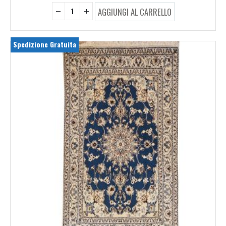
originale
attuale
AGGIUNGI AL CARRELLO
era:
è:
€ 1.600,00.
€ 640,00.
Spedizione Gratuita