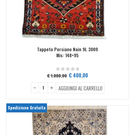
Tappeto Persiano Nain 9L 3009
Mis: 148×95
Il
Il
€
400,00
€
1.000,00
0
Su 5
prezzo
prezzo
originale
attuale
AGGIUNGI AL CARRELLO
era:
è:
€ 1.000,00.
€ 400,00.
Spedizione Gratuita