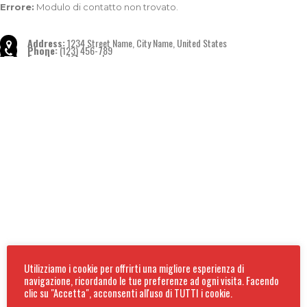
Errore:
Modulo di contatto non trovato.
Address:
1234 Street Name, City Name, United States
Phone:
(123) 456-789
Email:
mail@example.com
Utilizziamo i cookie per offrirti una migliore esperienza di
navigazione, ricordando le tue preferenze ad ogni visita. Facendo
clic su "Accetta", acconsenti all'uso di TUTTI i cookie.