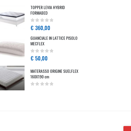
TOPPER LEVIA HYBRID
FORMABED
0
Su 5
€
360,00
GUANCIALE IN LATTICE PISOLO
MECFLEX
0
Su 5
€
50,00
MATERASSO ORIGINE SUELFLEX
160X190 cm
0
Su 5