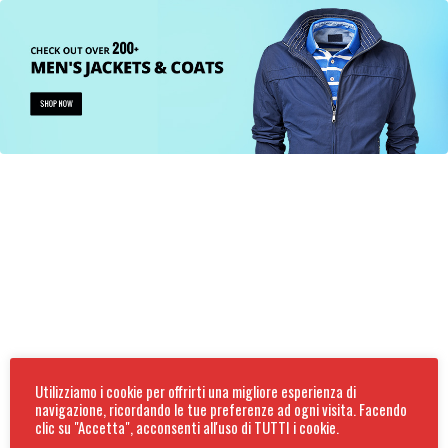
Utilizziamo i cookie per offrirti una migliore esperienza di
navigazione, ricordando le tue preferenze ad ogni visita. Facendo
clic su "Accetta", acconsenti all'uso di TUTTI i cookie.